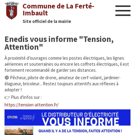
Commune de La Ferté-
Imbault
Site officiel de la mairie
Liens utiles
Enedis vous informe "Tension,
Actualités
Attention"
Nous contacter
À proximité d’ouvrages comme les postes électriques, les lignes
aériennes et souterraines ou encore les coffrets électriques, il est
fortement recommandé de garder ses distances.
Diaporama
🔵 Pêcheur, pilote de drone, amateur de cerf-volant, jardinier-
élagueur, bricoleur... Restez toujours attentifs aux réflexes à
Culture
adopter !
👉 Plus d'infos sur :
Manifestations
https://tension-attention.fr/
Mairie
Infos utiles