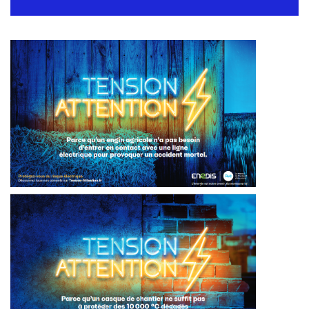
SMICTOM
MÉTÉO France
CHASSE ET PÊCHE
LOGEMENT
COMMUNAUTÉ DE COMMUNES
JUMELAGE
INFO ENEDIS
MES INFOS ÉLECTORALES
CONSEIL MUNICIPAL