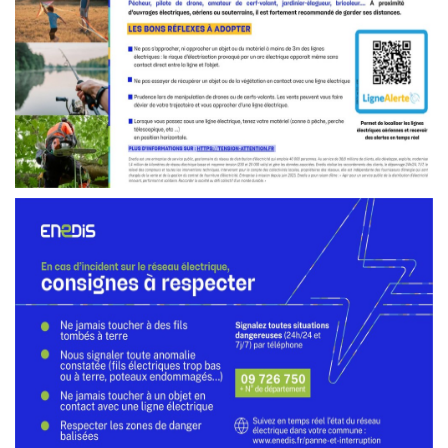
Enfance Jeunesse et Famille
Vie associative
Tourisme et Culture
Ça s'est passé à la Ferté
INFOS ÉPIZOOTIES
CATNAT - Sécheresse
URBANISME
ÉTAT CIVIL
SERVICE PUBLIC