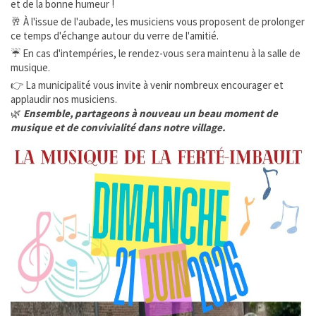
et de la bonne humeur !
🥂 À l'issue de l'aubade, les musiciens vous proposent de prolonger
Enfance Jeunesse et Famille
ce temps d'échange autour du verre de l'amitié.
☔ En cas d'intempéries, le rendez-vous sera maintenu à la salle de
Vie associative
musique.
👉 La municipalité vous invite à venir nombreux encourager et
Tourisme et Culture
applaudir nos musiciens.
🌿
Ensemble, partageons à nouveau un beau moment de
musique et de convivialité dans notre village.
Ça s'est passé à la Ferté
INFOS ÉPIZOOTIES
CATNAT - Sécheresse
URBANISME
ÉTAT CIVIL
SERVICE PUBLIC