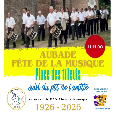
SMICTOM
MÉTÉO France
CHASSE ET PÊCHE
LOGEMENT
COMMUNAUTÉ DE COMMUNES
JUMELAGE
INFO ENEDIS
MES INFOS ÉLECTORALES
CONSEIL MUNICIPAL