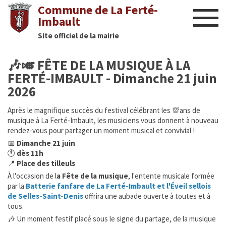
Commune de La Ferté-
Imbault
Site officiel de la mairie
Liens utiles
🎶🎺 FÊTE DE LA MUSIQUE À LA
Actualités
FERTÉ-IMBAULT - Dimanche 21 juin
2026
Nous contacter
Après le magnifique succès du festival célébrant les 💯ans de
musique à La Ferté-Imbault, les musiciens vous donnent à nouveau
Diaporama
rendez-vous pour partager un moment musical et convivial !
📅
Dimanche 21 juin
Culture
🕚
dès 11h
📍
Place des tilleuls
Manifestations
À l'occasion de l
a Fête de la musique
, l'entente musicale formée
par la
Batterie fanfare de La Ferté-Imbault et l'Éveil sellois
Mairie
de Selles-Saint-Denis
offrira une aubade ouverte à toutes et à
tous.
🎶 Un moment festif placé sous le signe du partage, de la musique
Infos utiles