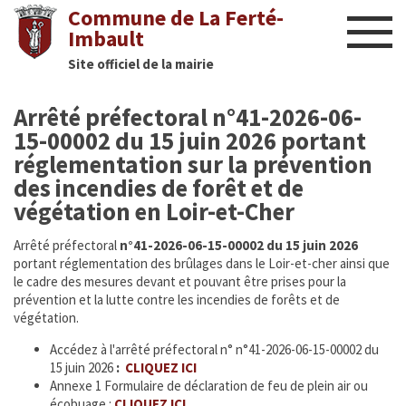
Commune de La Ferté-
Imbault
Site officiel de la mairie
Liens utiles
Arrêté préfectoral n°41-2026-06-
Actualités
15-00002 du 15 juin 2026 portant
réglementation sur la prévention
Nous contacter
des incendies de forêt et de
végétation en Loir-et-Cher
Diaporama
Arrêté préfectoral
n°41-2026-06-15-00002 du 15 juin 2026
Culture
portant réglementation des brûlages dans le Loir-et-cher ainsi que
le cadre des mesures devant et pouvant être prises pour la
prévention et la lutte contre les incendies de forêts et de
Manifestations
végétation.
Accédez à l'arrêté préfectoral n° n°41-2026-06-15-00002 du
Mairie
15 juin 2026
:
CLIQUEZ ICI
Annexe 1 Formulaire de déclaration de feu de plein air ou
Infos utiles
écobuage :
CLIQUEZ ICI