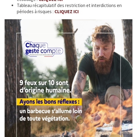
Tableau récapitulatif des restriction et interdictions en
périodes à risques :
CLIQUEZ ICI
Enfance Jeunesse et Famille
Vie associative
Tourisme et Culture
Ça s'est passé à la Ferté
INFOS ÉPIZOOTIES
CATNAT - Sécheresse
URBANISME
ÉTAT CIVIL
SERVICE PUBLIC