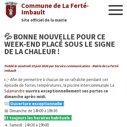
Commune de La Ferté-
Imbault
Site officiel de la mairie
Liens utiles
💦 BONNE NOUVELLE POUR CE
Actualités
WEEK-END PLACÉ SOUS LE SIGNE
DE LA CHALEUR !
Nous contacter
Publié le vendredi 19 juin 2026 par Service communication - Mairie de La Ferté-
Diaporama
Imbault
👉 Afin de permettre à chacun de se rafraîchir pendant cet
Culture
épisode de fortes températures, la piscine intercommunale
La
Salamandre
ouvrira exceptionnellement ses portes ce
Manifestations
dimanche après-midi.
🏊‍♂️
Ouverture exceptionnelle :
Mairie
📅 Dimanche de 14h00 à 18h30
Et toujours les horaires habituels :
Infos utiles
🔹 Samedi : 14h30 à 19h00