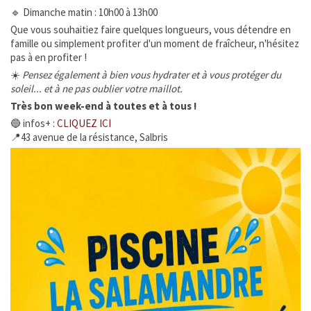
🔹 Dimanche matin : 10h00 à 13h00
Enfance Jeunesse et Famille
Que vous souhaitiez faire quelques longueurs, vous détendre en
famille ou simplement profiter d'un moment de fraîcheur, n'hésitez
pas à en profiter !
Vie associative
☀️
Pensez également à bien vous hydrater et à vous protéger du
soleil... et à ne pas oublier votre maillot.
Tourisme et Culture
Très bon week-end à toutes et à tous !
🔵 infos+ :
CLIQUEZ ICI
Ça s'est passé à la Ferté
📍43 avenue de la résistance, Salbris
INFOS ÉPIZOOTIES
CATNAT - Sécheresse
URBANISME
ÉTAT CIVIL
SERVICE PUBLIC