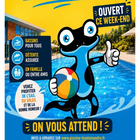
SMICTOM
MÉTÉO France
CHASSE ET PÊCHE
LOGEMENT
COMMUNAUTÉ DE COMMUNES
JUMELAGE
INFO ENEDIS
MES INFOS ÉLECTORALES
CONSEIL MUNICIPAL