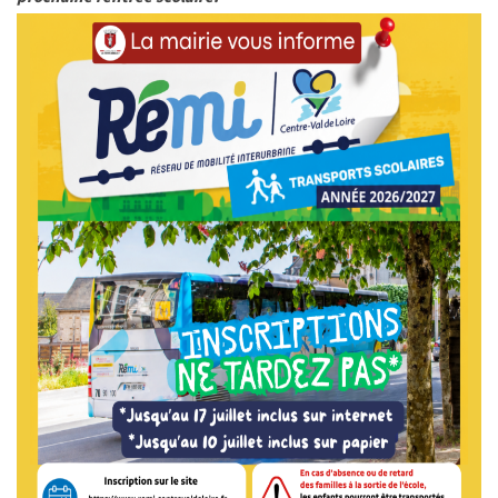
SMICTOM
MÉTÉO France
CHASSE ET PÊCHE
LOGEMENT
COMMUNAUTÉ DE COMMUNES
JUMELAGE
INFO ENEDIS
MES INFOS ÉLECTORALES
CONSEIL MUNICIPAL