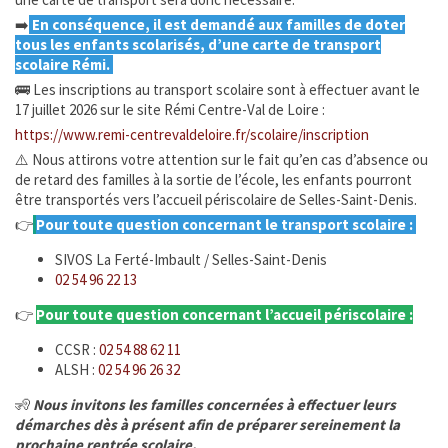
➡️
En conséquence, il est demandé aux familles de doter
Enfance Jeunesse et Famille
tous les enfants scolarisés, d’une carte de transport
scolaire Rémi.
Vie associative
🚌 Les inscriptions au transport scolaire sont à effectuer avant le
17 juillet 2026 sur le site Rémi Centre-Val de Loire :
https://www.remi-centrevaldeloire.fr/scolaire/inscription
Tourisme et Culture
⚠️ Nous attirons votre attention sur le fait qu’en cas d’absence ou
de retard des familles à la sortie de l’école, les enfants pourront
Ça s'est passé à la Ferté
être transportés vers l’accueil périscolaire de Selles-Saint-Denis.
👉
Pour toute question concernant le transport scolaire :
INFOS ÉPIZOOTIES
SIVOS La Ferté-Imbault / Selles-Saint-Denis
02 54 96 22 13
CATNAT - Sécheresse
👉
Pour toute question concernant l’accueil périscolaire :
URBANISME
CCSR :
02 54 88 62 11
ALSH :
02 54 96 26 32
ÉTAT CIVIL
🧏
Nous invitons les familles concernées à effectuer leurs
démarches dès à présent afin de préparer sereinement la
SERVICE PUBLIC
prochaine rentrée scolaire.