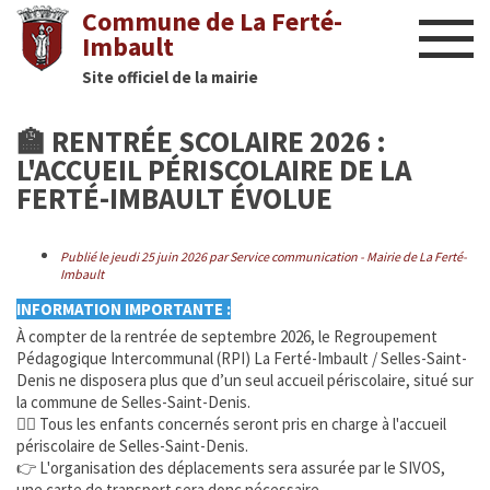
Commune de La Ferté-
Imbault
Site officiel de la mairie
Liens utiles
🏫 RENTRÉE SCOLAIRE 2026 :
Actualités
L'ACCUEIL PÉRISCOLAIRE DE LA
FERTÉ-IMBAULT ÉVOLUE
Nous contacter
Publié le jeudi 25 juin 2026 par Service communication - Mairie de La Ferté-
Diaporama
Imbault
INFORMATION IMPORTANTE :
Culture
À compter de la rentrée de septembre 2026, le Regroupement
Pédagogique Intercommunal (RPI) La Ferté-Imbault / Selles-Saint-
Manifestations
Denis ne disposera plus que d’un seul accueil périscolaire, situé sur
la commune de Selles-Saint-Denis.
💁‍♀️ Tous les enfants concernés seront pris en charge à l'accueil
Mairie
périscolaire de Selles-Saint-Denis.
👉 L'organisation des déplacements sera assurée par le SIVOS,
Infos utiles
une carte de transport sera donc nécessaire.