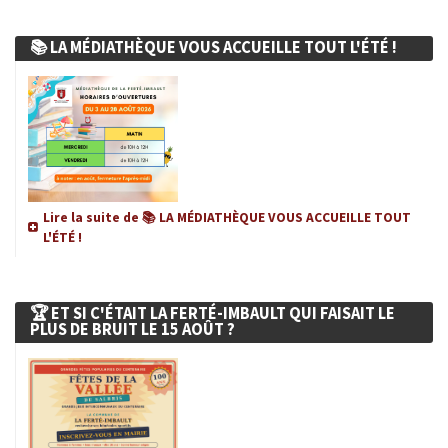
Enfance Jeunesse et Famille
📚 LA MÉDIATHÈQUE VOUS ACCUEILLE TOUT L'ÉTÉ !
Vie associative
Tourisme et Culture
Ça s'est passé à la Ferté
Lire la suite de 📚 LA MÉDIATHÈQUE VOUS ACCUEILLE TOUT
INFOS ÉPIZOOTIES
L'ÉTÉ !
CATNAT - Sécheresse
🏆 ET SI C'ÉTAIT LA FERTÉ-IMBAULT QUI FAISAIT LE
PLUS DE BRUIT LE 15 AOÛT ?
URBANISME
ÉTAT CIVIL
SERVICE PUBLIC