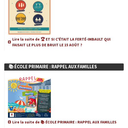
SMICTOM
MÉTÉO France
CHASSE ET PÊCHE
Lire la suite de 🏆 ET SI C'ÉTAIT LA FERTÉ-IMBAULT QUI
FAISAIT LE PLUS DE BRUIT LE 15 AOÛT ?
LOGEMENT
COMMUNAUTÉ DE COMMUNES
📚 ÉCOLE PRIMAIRE : RAPPEL AUX FAMILLES
JUMELAGE
INFO ENEDIS
MES INFOS ÉLECTORALES
Lire la suite de 📚 ÉCOLE PRIMAIRE : RAPPEL AUX FAMILLES
CONSEIL MUNICIPAL