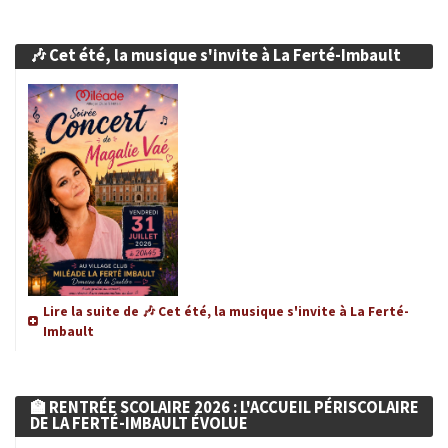
OFFRES D'EMPLOIS
🎶 Cet été, la musique s'invite à La Ferté-Imbault
IMPÔTS
PLAN CANICULE
ENVIRONNEMENT & SANTÉ
MÉDIATHÈQUE
PRÉFECTURE DE LOIR ET CHER
Lire la suite de 🎶 Cet été, la musique s'invite à La Ferté-
FRANCE Services
Imbault
CANTINE SCOLAIRE
🏫 RENTRÉE SCOLAIRE 2026 : L'ACCUEIL PÉRISCOLAIRE
DE LA FERTÉ-IMBAULT ÉVOLUE
ÉTABLISSEMENT SCOLAIRE