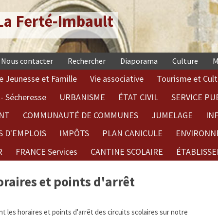
a Ferté-Imbault
Nous contacter
Rechercher
Diaporama
Culture
M
e Jeunesse et Famille
Vie associative
Tourisme et Cult
- Sécheresse
URBANISME
ÉTAT CIVIL
SERVICE PU
NT
COMMUNAUTÉ DE COMMUNES
JUMELAGE
IN
S D'EMPLOIS
IMPÔTS
PLAN CANICULE
ENVIRONN
R
FRANCE Services
CANTINE SCOLAIRE
ÉTABLISSE
aires et points d'arrêt
les horaires et points d'arrêt des circuits scolaires sur notre