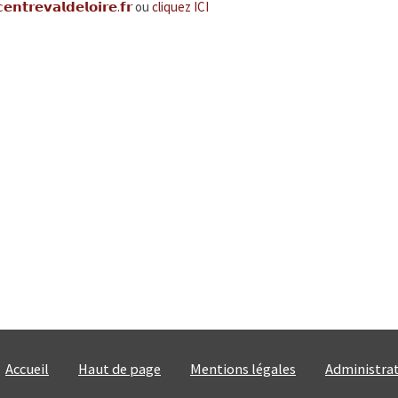
𝗲𝗻𝘁𝗿𝗲𝘃𝗮𝗹𝗱𝗲𝗹𝗼𝗶𝗿𝗲.𝗳𝗿
ou
cliquez ICI
Accueil
Haut de page
Mentions légales
Administra