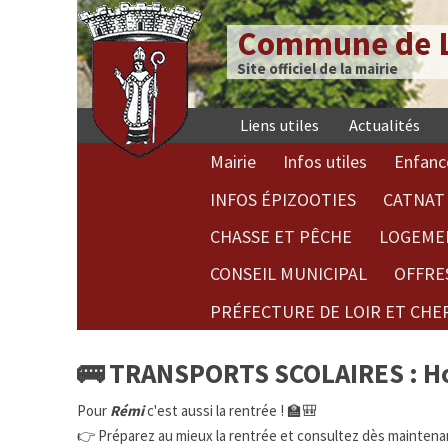
Commune de L
Site officiel de la mairie
Liens utiles
Actualités
Mairie
Infos utiles
Enfanc
INFOS ÉPIZOOTIES
CATNAT 
CHASSE ET PÊCHE
LOGEME
CONSEIL MUNICIPAL
OFFRE
PRÉFECTURE DE LOIR ET CHE
🚌 TRANSPORTS SCOLAIRES : Hor
Pour
Rémi
c'est aussi la rentrée ! 🏫🎒
👉 Préparez au mieux la rentrée et consultez dès maintenant 