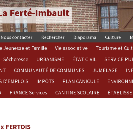
a Ferté-Imbault
Nous contacter
Rechercher
Diaporama
Culture
M
e Jeunesse et Famille
Vie associative
Tourisme et Cult
- Sécheresse
URBANISME
ÉTAT CIVIL
SERVICE PU
NT
COMMUNAUTÉ DE COMMUNES
JUMELAGE
IN
S D'EMPLOIS
IMPÔTS
PLAN CANICULE
ENVIRONN
R
FRANCE Services
CANTINE SCOLAIRE
ÉTABLISSE
ux FERTOIS