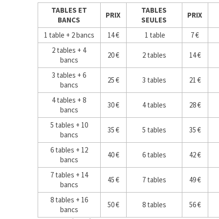
TABLES ET
TABLES
PRIX
PRIX
BANCS
SEULES
1 table + 2 bancs
14 €
1 table
7 €
2 tables + 4
20 €
2 tables
14 €
bancs
3 tables + 6
25 €
3 tables
21 €
bancs
4 tables + 8
30 €
4 tables
28 €
bancs
5 tables + 10
35 €
5 tables
35 €
bancs
6 tables + 12
40 €
6 tables
42 €
bancs
7 tables + 14
45 €
7 tables
49 €
bancs
8 tables + 16
50 €
8 tables
56 €
bancs