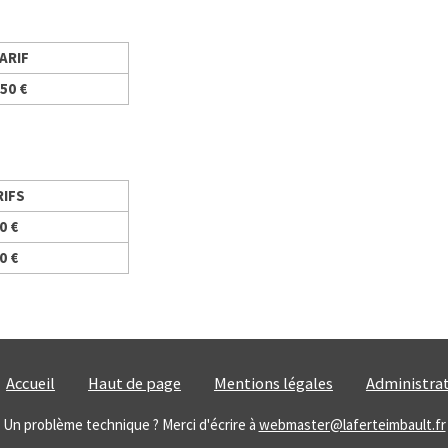
ARIF
50 €
RIFS
0 €
0 €
Accueil
Haut de page
Mentions légales
Administra
Un problème technique ? Merci d'écrire à
webmaster@laferteimbault.fr