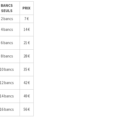
BANCS
PRIX
SEULS
2 bancs
7 €
4 bancs
14 €
6 bancs
21 €
8 bancs
28 €
10 bancs
35 €
12 bancs
42 €
14 bancs
49 €
16 bancs
56 €