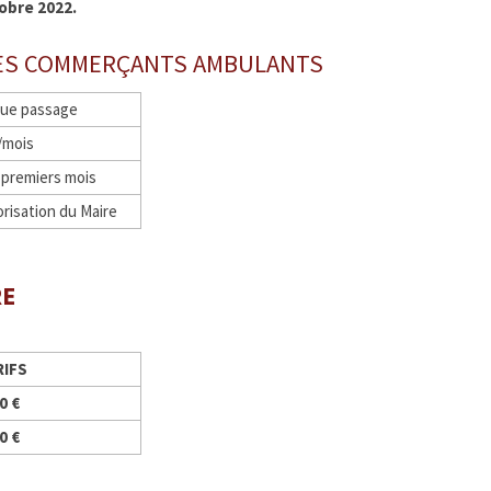
tobre 2022.
 LES COMMERÇANTS AMBULANTS
que passage
/mois
6 premiers mois
orisation du Maire
RE
RIFS
0 €
0 €